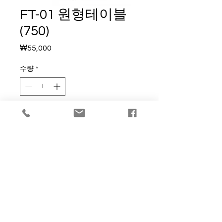
FT-01 원형테이블
(750)
가
₩55,000
격
수량
*
카트에 추가
구매하기
750 x 730(H)